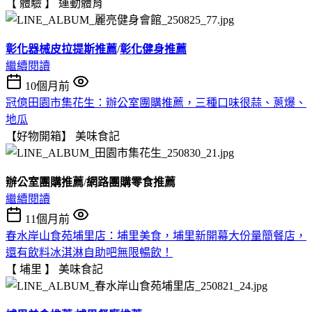
【 體驗 】
運動體育
彰化器械皮拉提斯推薦
/
彰化健身推薦
繼續閱讀
10個月前
冠億田園市集花生：辦公室團購推薦，三種口味很蒜、蔥爆、
地瓜
【好物開箱】
美味食記
辦公室團購推薦
/
網路團購零食推薦
繼續閱讀
11個月前
春水岸山食苑埔里店：埔里美食，埔里新開幕大份量簡餐店，
還有飲料冰淇淋自助吧無限暢飲！
【 埔里 】
美味食記