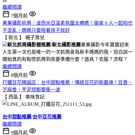
繼續閱讀
7個月前
果果攝影抓周｜波西米亞溫柔氛圍太療癒！娘家 9 人一起拍也
不混亂，媽媽只要陪著孩子就好
【 新北 】
親子育兒
新北抓周攝影棚推薦
/
新北攝影推薦
果果攝影今年寶寶迎來
人生第一次也是唯一的一次抓周身為新手媽媽的我，坦白說一
開始真的有點慌抓周到底要準備什麼？道具？衣服？流程？
繼續閱讀
8個月前
打鐵豆花精誠店：台中甜點推薦，傳統豆花的新靈魂！豆香、
芝麻香、芋泥控都要衝一波
【 西區 】
美味食記
台中甜點推薦
/
台中豆花推薦
繼續閱讀
9個月前