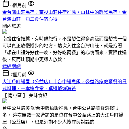
6個月前
金台灣山莊民宿：南投山莊住宿推薦，山林中的靜謐民宿，金
台灣山莊一泊二食住宿心得
國內旅遊
南投住宿推薦，有時候旅行，不是想住得多高級而是想找一個
可以真正放慢腳步的地方。這次入住金台灣山莊，就是抱著
「想在山裡好好住一晚、好好吃兩餐」的心情而來，實際住過
後，反而比預期中更讓人放鬆。
繼續閱讀
7個月前
大江戶町鰻屋（公益店）｜台中鰻魚飯，公益路家庭聚餐的日
式料理，一本鰻弁當、桌邊爐烤海苔
【 南屯區 】
美味食記
台中公益路美食/台中鰻魚飯推薦，台中公益路美食選擇很
多， 這次無敵一家造訪的是位在台中公益路上的大江戶町鰻
屋（公益店），也是近期不少人搜尋與討論的
台