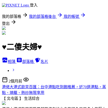
登入
我的部落格
我的部落格後台
我的帳號
登出
♥二傻夫婦♥
相簿
部落格
名片
2個月前
港佬大港式飲茶百匯：台中港點吃到飽推薦，近70道港點，蒸
點、燒臘、熱炒無限享用
【 北屯區 】
生活綜合