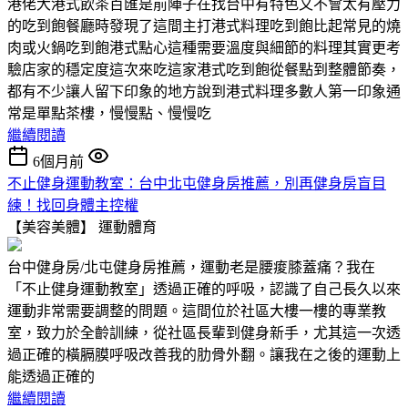
港佬大港式飲茶百匯是前陣子在找台中有特色又不會太有壓力
的吃到飽餐廳時發現了這間主打港式料理吃到飽比起常見的燒
肉或火鍋吃到飽港式點心這種需要溫度與細節的料理其實更考
驗店家的穩定度這次來吃這家港式吃到飽從餐點到整體節奏，
都有不少讓人留下印象的地方說到港式料理多數人第一印象通
常是單點茶樓，慢慢點、慢慢吃
繼續閱讀
6個月前
不止健身運動教室：台中北屯健身房推薦，別再健身房盲目
練！找回身體主控權
【美容美體】
運動體育
台中健身房/北屯健身房推薦，運動老是腰痠膝蓋痛？我在
「不止健身運動教室」透過正確的呼吸，認識了自己長久以來
運動非常需要調整的問題。這間位於社區大樓一樓的專業教
室，致力於全齡訓練，從社區長輩到健身新手，尤其這一次透
過正確的橫膈膜呼吸改善我的肋骨外翻。讓我在之後的運動上
能透過正確的
繼續閱讀